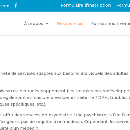
Formulaire d’inscription
Formu
.com
À propos
Nos services
Formations à veni
riété de services adaptés aux besoins individuels des adultes,
niveau du neurodéveloppement (les troubles neurodéveloppem
 également en mesure d’évaluer et traiter le TDAH, troubles de 
ues spécifiques, etc.).
offrir des services en psychiatrie. Une psychiatre, la Dre Da
exigeons pas de requête d’un médecin. Cependant, les service
uête d’un médecin.