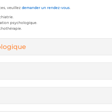
ces, veuillez
demander un rendez-vous
.
hiatrie.
uation psychologique.
chothérapie.
ologique