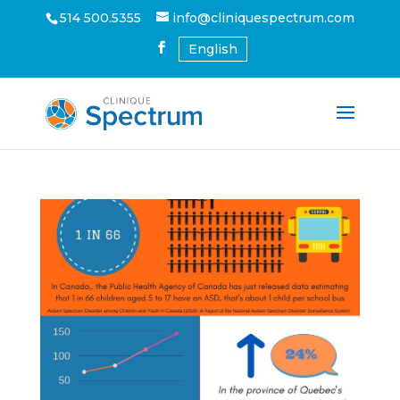
514 500.5355
info@cliniquespectrum.com
English