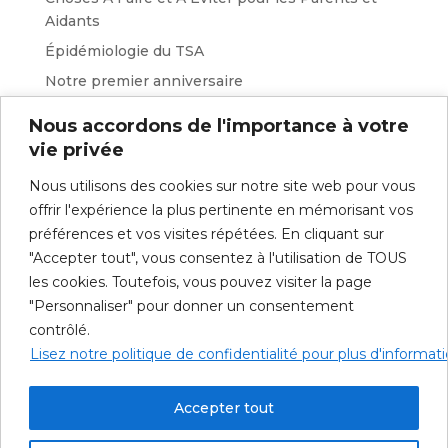
Aidants
Épidémiologie du TSA
Notre premier anniversaire
Nous accordons de l'importance à votre
Catégories
vie privée
Conseil
Nous utilisons des cookies sur notre site web pour vous
Nouvelles
offrir l'expérience la plus pertinente en mémorisant vos
Ressources
préférences et vos visites répétées. En cliquant sur
Richard Kerkhoven
"Accepter tout", vous consentez à l'utilisation de TOUS
les cookies. Toutefois, vous pouvez visiter la page
"Personnaliser" pour donner un consentement
contrôlé.
À propos
Nos services
Lisez notre politique de confidentialité pour plus d'informat
Formations à venir
Ressources
Nouvelles
English
Accepter tout