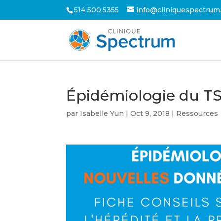
514 500.5355
info@cliniquespectrum
Épidémiologie du T
par
Isabelle Yun
|
Oct 9, 2018
|
Ressources