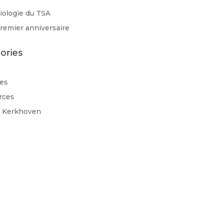
ologie du TSA
remier anniversaire
ories
es
rces
d Kerkhoven