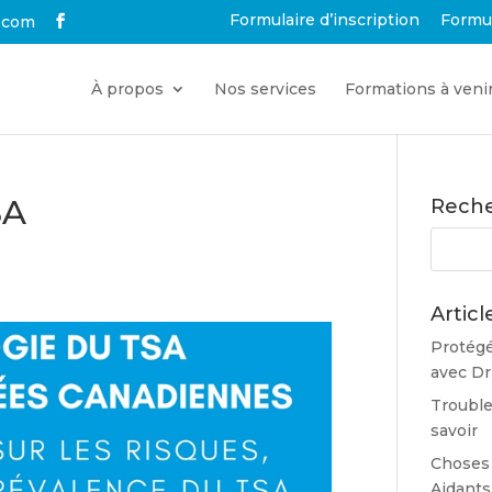
Formulaire d’inscription
Formu
.com
À propos
Nos services
Formations à veni
SA
Rech
Articl
Protégé
avec Dr
Trouble
savoir
Choses 
Aidants